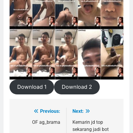
Download 1
Download 2
Previous:
Next:
Post
navigation
OF ag_brama
Kemarin jd top
sekarang jadi bot