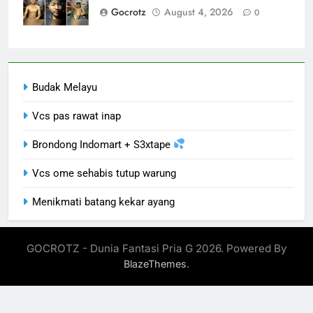
Gocrotz
August 4, 2026
0
Budak Melayu
Vcs pas rawat inap
Brondong Indomart + S3xtape
Vcs ome sehabis tutup warung
Menikmati batang kekar ayang
GOCROTZ - Dunia Fantasi Pria G 2026. Powered By
.
BlazeThemes