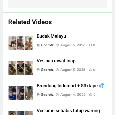
Related Videos
Budak Melayu
Gocrotz
August 5, 2026
0
Vcs pas rawat inap
Gocrotz
August 5, 2026
0
Brondong Indomart + S3xtape
Gocrotz
August 4, 2026
0
Vcs ome sehabis tutup warung